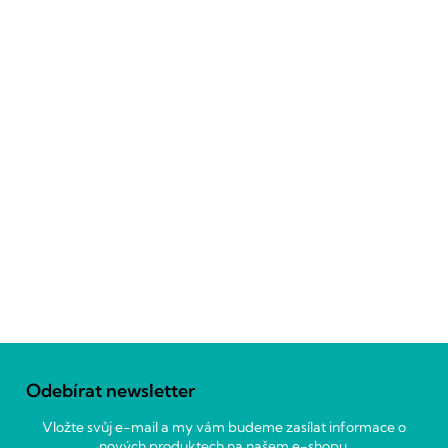
Z
á
Odebírat newsletter
p
a
Vložte svůj e-mail a my vám budeme zasílat informace o
t
nových produktech na našem e-shopu.