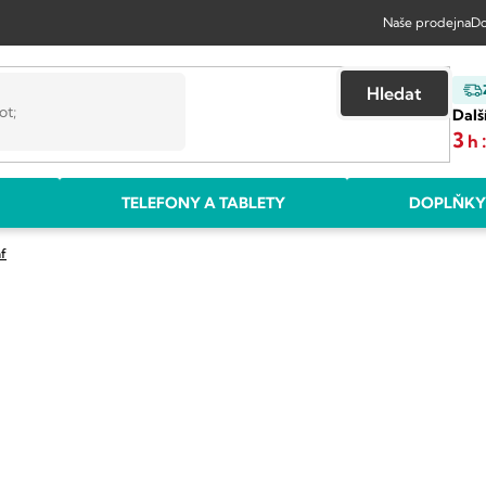
Naše prodejna
Do
Hledat
Dalš
3
h
TELEFONY A TABLETY
DOPLŇKY
f