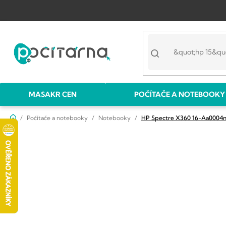
Přejít
na
obsah
MASAKR CEN
POČÍTAČE A NOTEBOOKY
Domů
Počítače a notebooky
Notebooky
HP Spectre X360 16-Aa0004n