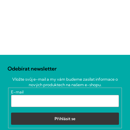
Z
á
Odebírat newsletter
p
a
Vložte svůj e-mail a my vám budeme zasílat informace o
t
nových produktech na našem e-shopu.
í
E-mail
Přihlásit se