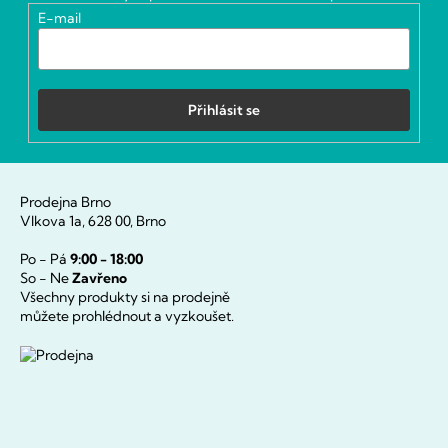
í
E-mail
Přihlásit se
Prodejna Brno
Vlkova 1a, 628 00, Brno
Po - Pá
9:00 - 18:00
So - Ne
Zavřeno
Všechny produkty si na prodejně
můžete prohlédnout a vyzkoušet.