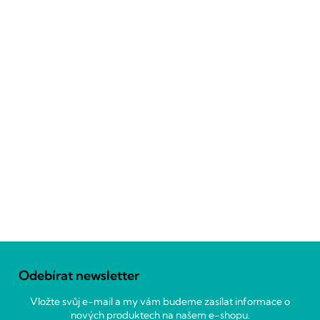
Z
á
Odebírat newsletter
p
a
Vložte svůj e-mail a my vám budeme zasílat informace o
t
nových produktech na našem e-shopu.