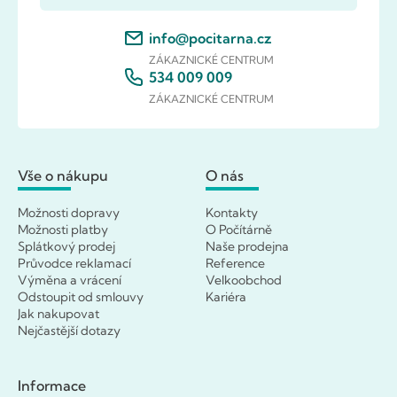
info@pocitarna.cz
ZÁKAZNICKÉ CENTRUM
534 009 009
ZÁKAZNICKÉ CENTRUM
Vše o nákupu
O nás
Možnosti dopravy
Kontakty
Možnosti platby
O Počítárně
Splátkový prodej
Naše prodejna
Průvodce reklamací
Reference
Výměna a vrácení
Velkoobchod
Odstoupit od smlouvy
Kariéra
Jak nakupovat
Nejčastější dotazy
Informace