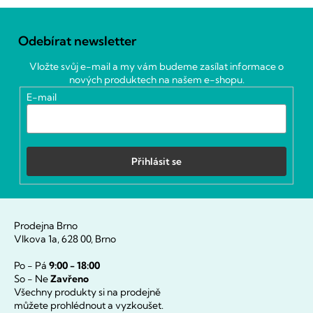
Z
á
Odebírat newsletter
p
a
Vložte svůj e-mail a my vám budeme zasílat informace o
t
nových produktech na našem e-shopu.
í
E-mail
Přihlásit se
Prodejna Brno
Vlkova 1a, 628 00, Brno
Po - Pá
9:00 - 18:00
So - Ne
Zavřeno
Všechny produkty si na prodejně
můžete prohlédnout a vyzkoušet.