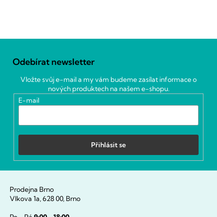
Z
á
Odebírat newsletter
p
a
Vložte svůj e-mail a my vám budeme zasílat informace o
t
nových produktech na našem e-shopu.
í
E-mail
Přihlásit se
Prodejna Brno
Vlkova 1a, 628 00, Brno
Po - Pá
9:00 - 18:00