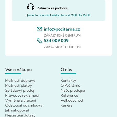
Zákaznická podpora
Jsme tu pro vás každý den od 9.00 do 16.00
info@pocitarna.cz
ZÁKAZNICKÉ CENTRUM
534 009 009
ZÁKAZNICKÉ CENTRUM
Vše o nákupu
O nás
Možnosti dopravy
Kontakty
Možnosti platby
O Počítárně
Splátkový prodej
Naše prodejna
Průvodce reklamací
Reference
Výměna a vrácení
Velkoobchod
Odstoupit od smlouvy
Kariéra
Jak nakupovat
Nejčastější dotazy