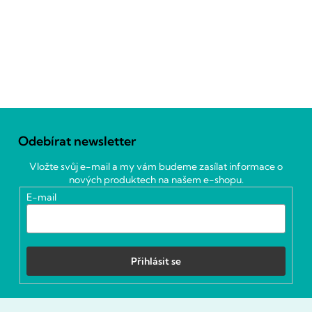
Z
á
Odebírat newsletter
p
a
Vložte svůj e-mail a my vám budeme zasílat informace o
t
nových produktech na našem e-shopu.
í
E-mail
Přihlásit se