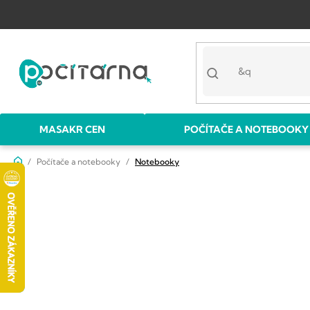
Přejít
na
obsah
MASAKR CEN
POČÍTAČE A NOTEBOOKY
Domů
Počítače a notebooky
Notebooky
P
o
s
t
r
a
n