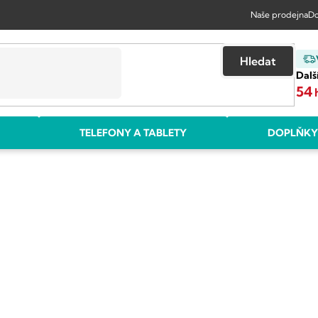
Naše prodejna
Do
Hledat
Dalš
54
TELEFONY A TABLETY
DOPLŇKY