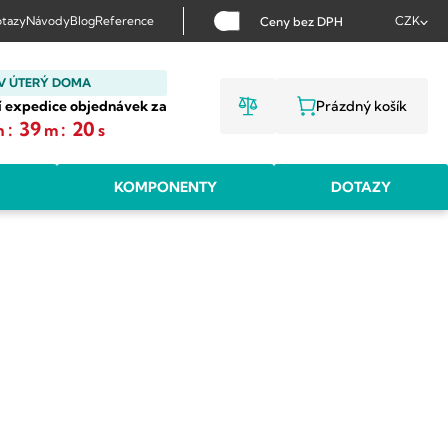
tazy
Návody
Blog
Reference
CZK
Ceny bez DPH
V ÚTERÝ DOMA
í expedice objednávek za
Prázdný košík
NÁKUPNÍ KOŠ
:
39
:
19
h
m
s
KOMPONENTY
DOTAZY