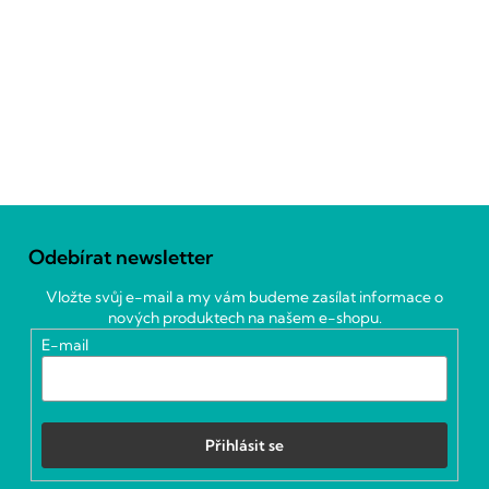
Z
á
Odebírat newsletter
p
a
Vložte svůj e-mail a my vám budeme zasílat informace o
t
nových produktech na našem e-shopu.
í
E-mail
Přihlásit se