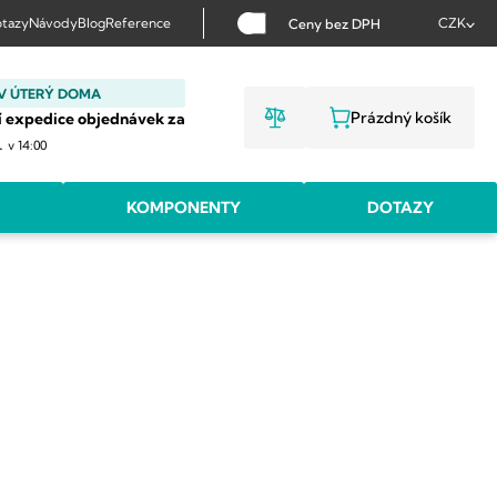
tazy
Návody
Blog
Reference
CZK
Ceny bez DPH
V ÚTERÝ DOMA
Prázdný košík
í expedice objednávek za
NÁKUPNÍ KOŠ
.
v 14:00
KOMPONENTY
DOTAZY