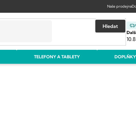
Naše prodejna
Do
Hledat
Dalš
10.8
TELEFONY A TABLETY
DOPLŇKY