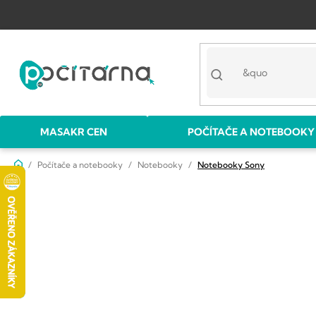
Přejít
na
obsah
MASAKR CEN
POČÍTAČE A NOTEBOOKY
Domů
Počítače a notebooky
Notebooky
Notebooky Sony
P
o
s
t
r
a
n