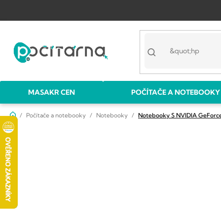
Přejít
na
obsah
MASAKR CEN
POČÍTAČE A NOTEBOOKY
Domů
Počítače a notebooky
Notebooky
Notebooky S NVIDIA GeForce
P
o
s
t
r
a
n