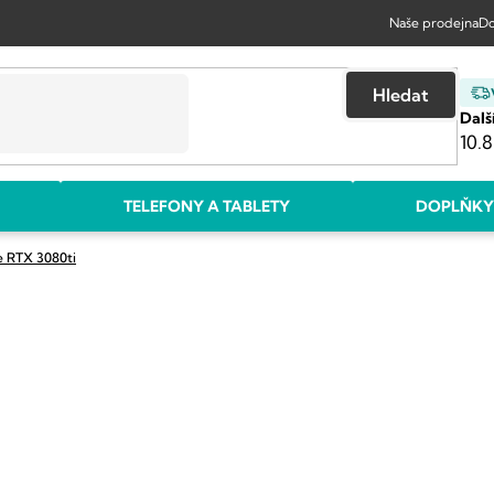
Naše prodejna
Do
Hledat
Dalš
10.8
TELEFONY A TABLETY
DOPLŇKY
 RTX 3080ti