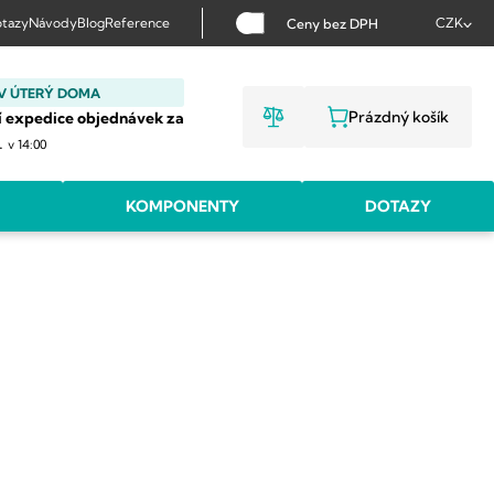
tazy
Návody
Blog
Reference
CZK
Ceny bez DPH
V ÚTERÝ DOMA
Prázdný košík
í expedice objednávek za
NÁKUPNÍ KOŠ
.
v 14:00
KOMPONENTY
DOTAZY