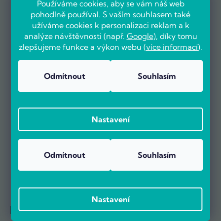
Používáme cookies, aby se vám náš web
pohodlně používal. S vaším souhlasem také
užíváme cookies k personalizaci reklam a k
analýze návštěvnosti (např.
Google
), díky tomu
OVĚŘENO ZÁKAZNÍKY
zlepšujeme funkce a výkon webu (
více informací
).
Odmítnout
Souhlasím
Už více než 5000 zákazníků nás doporučuje na základě recenzí
na portálu Heureka.cz.
Zobrazit více než 5000 recenzí na Heureka.cz
Nastavení
Recenze zákazníků z Heureky
Odmítnout
Souhlasím
Nastavení
Reference firem