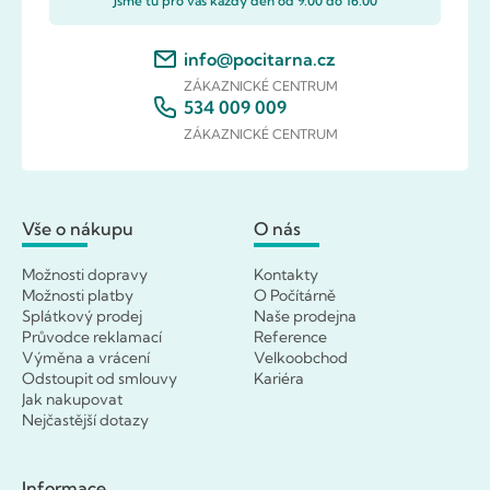
Jsme tu pro vás každý den od 9.00 do 16.00
info@pocitarna.cz
ZÁKAZNICKÉ CENTRUM
534 009 009
ZÁKAZNICKÉ CENTRUM
Vše o nákupu
O nás
Možnosti dopravy
Kontakty
Možnosti platby
O Počítárně
Splátkový prodej
Naše prodejna
Průvodce reklamací
Reference
Výměna a vrácení
Velkoobchod
Odstoupit od smlouvy
Kariéra
Jak nakupovat
Nejčastější dotazy
Informace