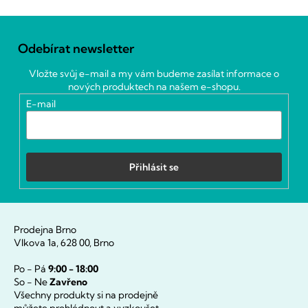
Z
á
Odebírat newsletter
p
a
Vložte svůj e-mail a my vám budeme zasílat informace o
t
nových produktech na našem e-shopu.
í
E-mail
Přihlásit se
Prodejna Brno
Vlkova 1a, 628 00, Brno
Po - Pá
9:00 - 18:00
So - Ne
Zavřeno
Všechny produkty si na prodejně