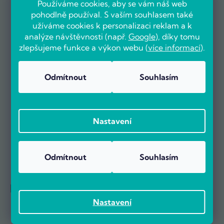
Používáme cookies, aby se vám náš web
pohodlně používal. S vaším souhlasem také
OVĚŘENO ZÁKAZNÍKY
užíváme cookies k personalizaci reklam a k
analýze návštěvnosti (např.
Google
), díky tomu
zlepšujeme funkce a výkon webu (
více informací
).
Už více než 5000 zákazníků nás doporučuje na základě recenzí
Odmítnout
Souhlasím
na portálu Heureka.cz.
Zobrazit více než 5000 recenzí na Heureka.cz
Recenze zákazníků z Heureky
Nastavení
Odmítnout
Souhlasím
Reference firem
Nastavení