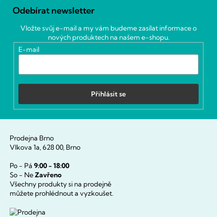
á
Odebírat newsletter
p
a
Vložte svůj e-mail a my vám budeme zasílat informace o
t
nových produktech na našem e-shopu.
í
E-mail
Přihlásit se
Prodejna Brno
Vlkova 1a, 628 00, Brno
Po - Pá
9:00 - 18:00
So - Ne
Zavřeno
Všechny produkty si na prodejně
můžete prohlédnout a vyzkoušet.