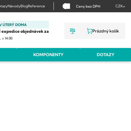
tazy
Návody
Blog
Reference
CZK
Ceny bez DPH
V ÚTERÝ DOMA
Prázdný košík
í expedice objednávek za
NÁKUPNÍ KOŠ
.
v 14:00
KOMPONENTY
DOTAZY