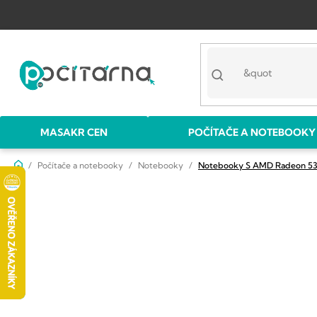
Přejít
na
obsah
MASAKR CEN
POČÍTAČE A NOTEBOOKY
Domů
Počítače a notebooky
Notebooky
Notebooky S AMD Radeon 530
P
o
s
t
r
a
n