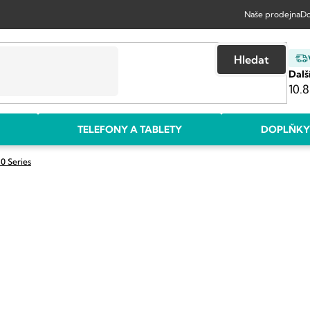
Naše prodejna
Do
Hledat
Dalš
10.8
TELEFONY A TABLETY
DOPLŇKY
 Series