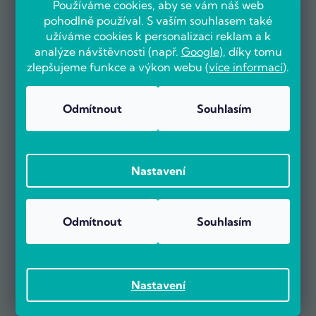
Používáme cookies, aby se vám náš web
pohodlně používal. S vaším souhlasem také
užíváme cookies k personalizaci reklam a k
analýze návštěvnosti (např.
Google
), díky tomu
zlepšujeme funkce a výkon webu (
více informací
).
Odmítnout
Souhlasím
OVĚŘENO ZÁKAZNÍKY
Nastavení
Odmítnout
Souhlasím
Už více než 5000 zákazníků nás doporučuje na základě recenzí
na portálu Heureka.cz.
Zobrazit více než 5000 recenzí na Heureka.cz
Recenze zákazníků z Heureky
Nastavení