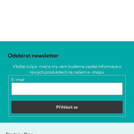
Z
á
Odebírat newsletter
p
a
Vložte svůj e-mail a my vám budeme zasílat informace o
t
nových produktech na našem e-shopu.
í
E-mail
Přihlásit se