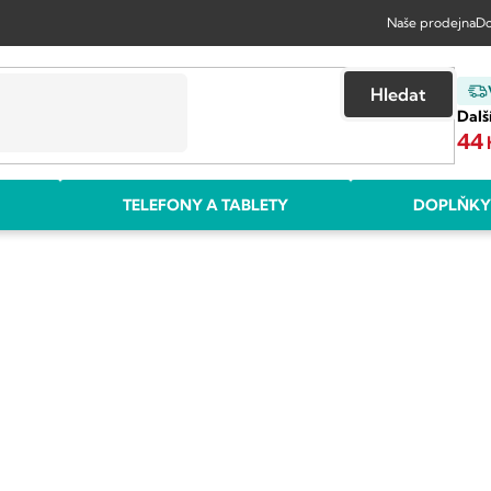
Naše prodejna
Do
Hledat
Dalš
44
TELEFONY A TABLETY
DOPLŇKY