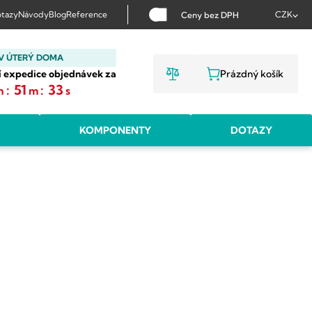
tazy
Návody
Blog
Reference
CZK
Ceny bez DPH
V ÚTERÝ DOMA
í expedice objednávek za
Prázdný košík
NÁKUPNÍ KOŠ
:
51
:
32
h
m
s
KOMPONENTY
DOTAZY