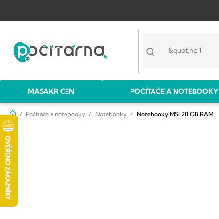
Přejít
na
obsah
MASAKR CEN
POČÍTAČE A NOTEBOOKY
Domů
Počítače a notebooky
Notebooky
Notebooky MSI 20 GB RAM
P
o
s
t
r
a
n