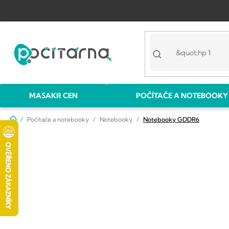
Přejít
na
obsah
MASAKR CEN
POČÍTAČE A NOTEBOOKY
Domů
Počítače a notebooky
Notebooky
Notebooky GDDR6
P
o
s
t
r
a
n