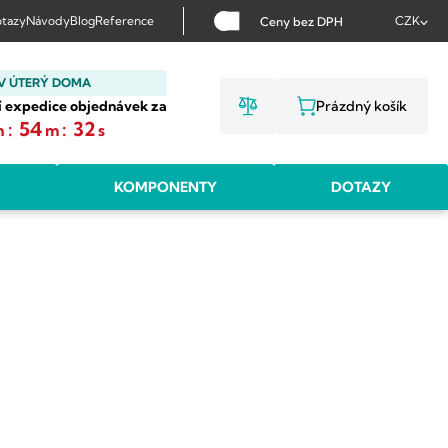
tazy
Návody
Blog
Reference
CZK
Ceny bez DPH
V ÚTERÝ DOMA
í expedice objednávek za
Prázdný košík
NÁKUPNÍ KOŠ
:
54
:
31
h
m
s
KOMPONENTY
DOTAZY