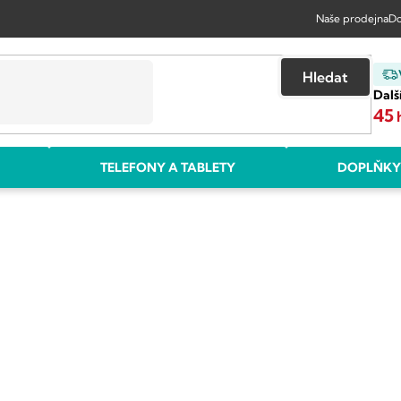
Naše prodejna
Do
Hledat
Dalš
45
TELEFONY A TABLETY
DOPLŇKY