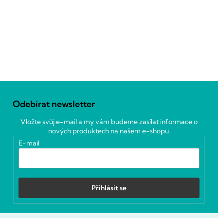
Z
á
Odebírat newsletter
p
a
Vložte svůj e-mail a my vám budeme zasílat informace o
t
nových produktech na našem e-shopu.
í
E-mail
Přihlásit se