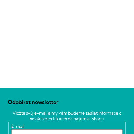
Z
á
Odebírat newsletter
p
a
Vložte svůj e-mail a my vám budeme zasílat informace o
t
nových produktech na našem e-shopu.
í
E-mail