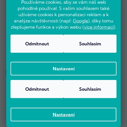
Používáme cookies, aby se vám náš web
pohodlně používal. S vaším souhlasem také
Už více než 5000 zákazníků nás doporučuje na základě recenzí
na portálu Heureka.cz.
užíváme cookies k personalizaci reklam a k
Zobrazit více než 5000 recenzí na Heureka.cz
analýze návštěvnosti (např.
Google
), díky tomu
Recenze zákazníků z Heureky
zlepšujeme funkce a výkon webu (
více informací
).
Odmítnout
Souhlasím
Nastavení
Reference firem
Odmítnout
Souhlasím
Nastavení