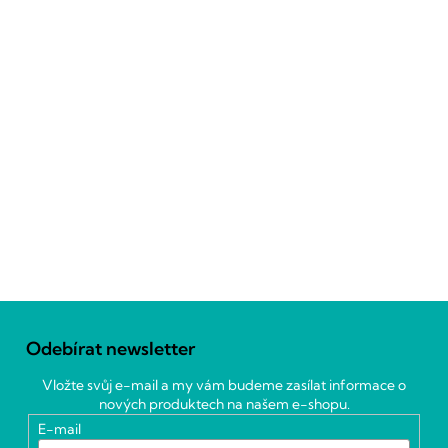
Z
á
Odebírat newsletter
p
a
Vložte svůj e-mail a my vám budeme zasílat informace o
t
nových produktech na našem e-shopu.
í
E-mail