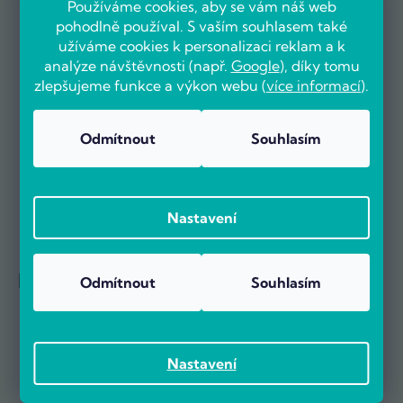
Používáme cookies, aby se vám náš web
pohodlně používal. S vaším souhlasem také
užíváme cookies k personalizaci reklam a k
analýze návštěvnosti (např.
Google
), díky tomu
Už více než 5000 zákazníků nás doporučuje na základě recenzí
zlepšujeme funkce a výkon webu (
více informací
).
na portálu Heureka.cz.
Zobrazit více než 5000 recenzí na Heureka.cz
Recenze zákazníků z Heureky
Odmítnout
Souhlasím
Nastavení
Reference firem
Odmítnout
Souhlasím
Nastavení