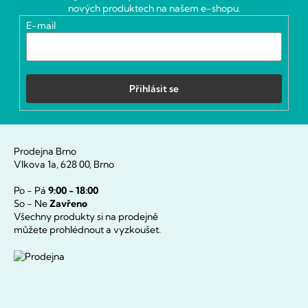
t
nových produktech na našem e-shopu.
í
E-mail
Přihlásit se
Prodejna Brno
Vlkova 1a, 628 00, Brno
Po - Pá
9:00 - 18:00
So - Ne
Zavřeno
Všechny produkty si na prodejně
můžete prohlédnout a vyzkoušet.