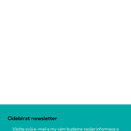
Z
á
Odebírat newsletter
p
a
Vložte svůj e-mail a my vám budeme zasílat informace o