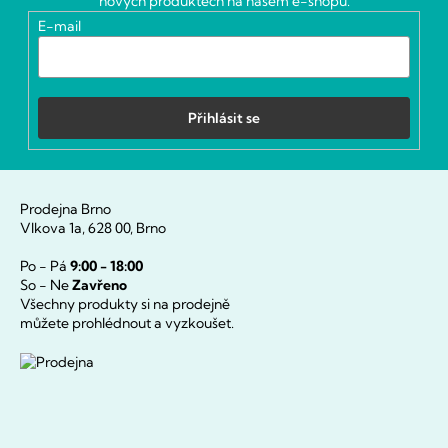
nových produktech na našem e-shopu.
í
E-mail
Přihlásit se
Prodejna Brno
Vlkova 1a, 628 00, Brno
Po - Pá
9:00 - 18:00
So - Ne
Zavřeno
Všechny produkty si na prodejně
můžete prohlédnout a vyzkoušet.