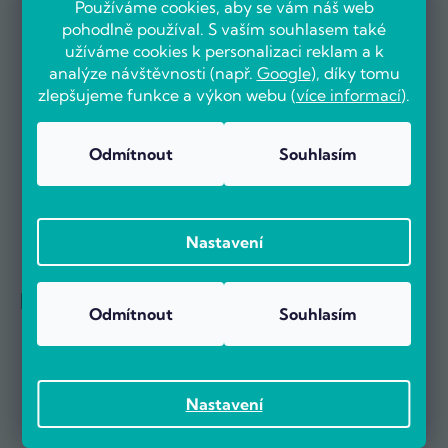
Používáme cookies, aby se vám náš web
pohodlně používal. S vaším souhlasem také
užíváme cookies k personalizaci reklam a k
analýze návštěvnosti (např.
Google
), díky tomu
Už více než 5000 zákazníků nás doporučuje na základě recenzí
na portálu Heureka.cz.
zlepšujeme funkce a výkon webu (
více informací
).
Zobrazit více než 5000 recenzí na Heureka.cz
Recenze zákazníků z Heureky
Odmítnout
Souhlasím
Nastavení
Reference firem
Odmítnout
Souhlasím
Nastavení