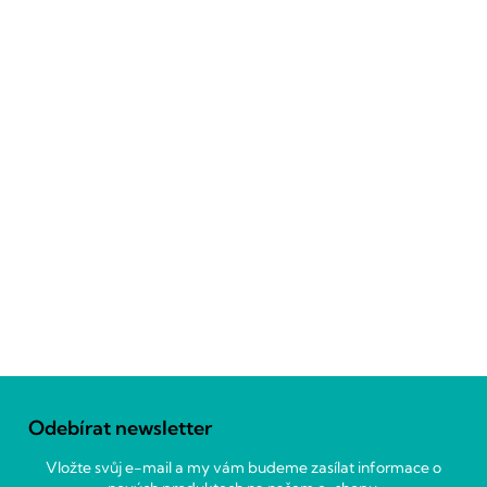
Z
á
Odebírat newsletter
p
a
Vložte svůj e-mail a my vám budeme zasílat informace o
t