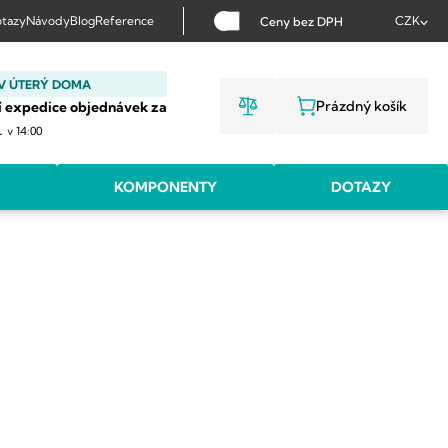
tazy
Návody
Blog
Reference
CZK
Ceny bez DPH
V ÚTERÝ DOMA
Prázdný košík
í expedice objednávek za
NÁKUPNÍ KOŠ
.
v 14:00
KOMPONENTY
DOTAZY