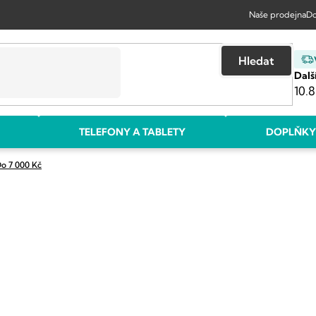
Naše prodejna
Do
Hledat
Dalš
10.8
TELEFONY A TABLETY
DOPLŇKY
o 7 000 Kč