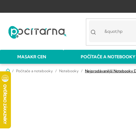
Přejít
na
obsah
MASAKR CEN
POČÍTAČE A NOTEBOOKY
Domů
Počítače a notebooky
Notebooky
Nejprodávanější Notebooky D
P
o
s
t
r
a
n