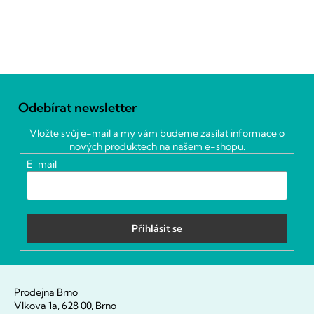
Z
á
Odebírat newsletter
p
a
Vložte svůj e-mail a my vám budeme zasílat informace o
t
nových produktech na našem e-shopu.
í
E-mail
Přihlásit se
Prodejna Brno
Vlkova 1a, 628 00, Brno