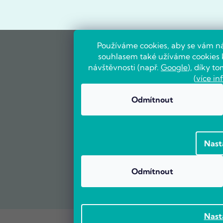
Používáme cookies, aby se vám ná
souhlasem také užíváme cookies k
návštěvnosti (např.
Google
), díky 
(
více in
Odmítnout
Nast
Odmítnout
Nast
Vytvořil Shoptet Premium