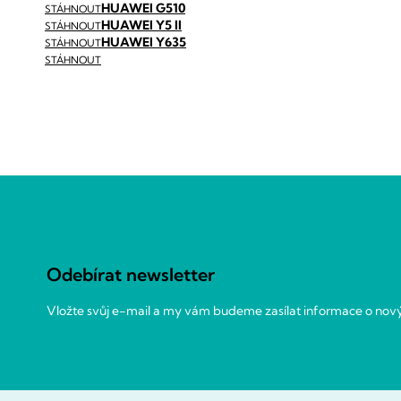
HUAWEI G510
STÁHNOUT
HUAWEI Y5 II
STÁHNOUT
HUAWEI Y635
STÁHNOUT
STÁHNOUT
Z
á
p
a
Odebírat newsletter
t
í
Vložte svůj e-mail a my vám budeme zasílat informace o no