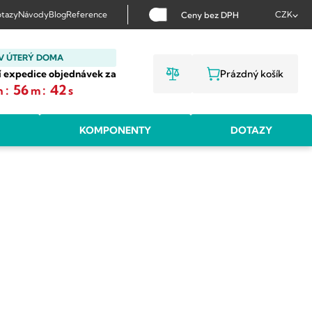
tazy
Návody
Blog
Reference
CZK
Ceny bez DPH
V ÚTERÝ DOMA
í expedice objednávek za
Prázdný košík
NÁKUPNÍ KOŠ
:
56
:
41
h
m
s
KOMPONENTY
DOTAZY