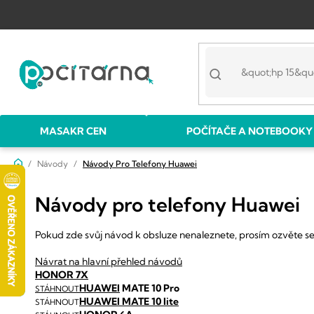
Přejít
na
obsah
MASAKR CEN
POČÍTAČE A NOTEBOOKY
Domů
Návody
Návody Pro Telefony Huawei
Návody pro telefony Huawei
Pokud zde svůj návod k obsluze nenaleznete, prosím ozvěte se 
Návrat na hlavní přehled návodů
HONOR 7X
HUAWEI
MATE 10 Pro
STÁHNOUT
HUAWEI MATE 10 lite
STÁHNOUT