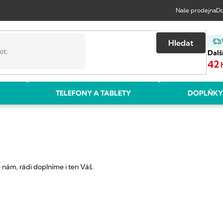
Naše prodejna
Do
Hledat
Dalš
42
TELEFONY A TABLETY
DOPLŇKY
nám, rádi doplníme i ten Váš.