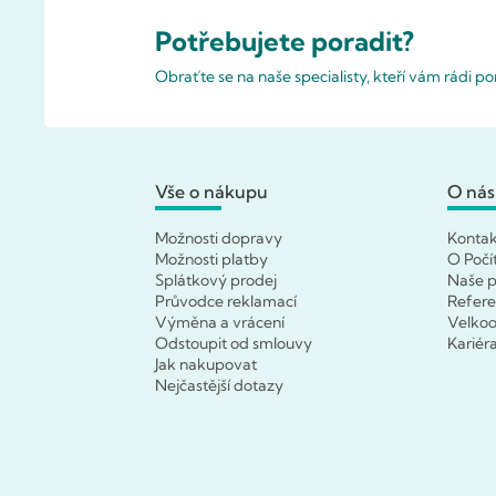
Potřebujete poradit?
Obraťte se na naše specialisty, kteří vám rádi 
Vše o nákupu
O nás
Možnosti dopravy
Konta
Možnosti platby
O Počí
Splátkový prodej
Naše p
Průvodce reklamací
Refer
Výměna a vrácení
Velko
Odstoupit od smlouvy
Kariér
Jak nakupovat
Nejčastější dotazy