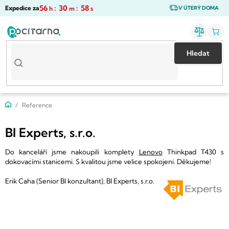
Přejít
56
:
30
:
58
Expedice za
h
m
s
V ÚTERÝ DOMA
na
obsah
Hledat
Domů
Reference
BI Experts, s.r.o.
Do kanceláří jsme nakoupili komplety
Lenovo
Thinkpad T430 s
dokovacími stanicemi. S kvalitou jsme velice spokojeni. Děkujeme!
Erik Caha (Senior BI konzultant),
BI Experts, s.r.o.