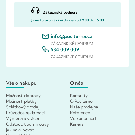
Zákaznická podpora
Jsme tu pro vás každý den od 9.00 do 16.00
info@pocitarna.cz
ZÁKAZNICKÉ CENTRUM
534 009 009
ZÁKAZNICKÉ CENTRUM
Vše o nákupu
O nás
Možnosti dopravy
Kontakty
Možnosti platby
O Počítárně
Splátkový prodej
Naše prodejna
Průvodce reklamací
Reference
Výměna a vrácení
Velkoobchod
Odstoupit od smlouvy
Kariéra
Jak nakupovat