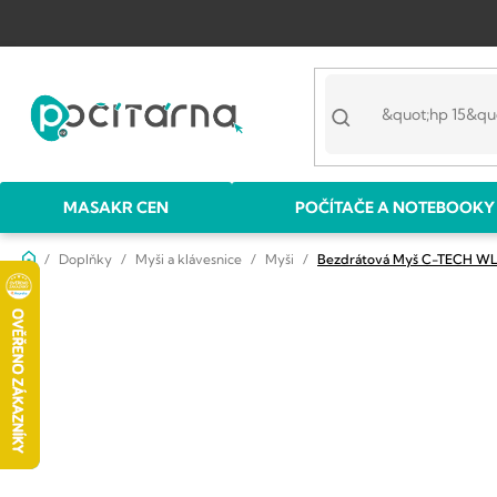
Přejít
na
obsah
MASAKR CEN
POČÍTAČE A NOTEBOOKY
Domů
Doplňky
Myši a klávesnice
Myši
Bezdrátová Myš C-TECH WL