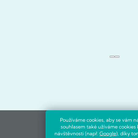
Používáme cookies, aby se vám ná
souhlasem také užíváme cookies k
návštěvnosti (např.
Google
), díky 