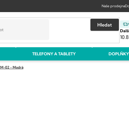
Naše prodejna
Do
Hledat
Dalš
10.8
TELEFONY A TABLETY
DOPLŇKY
M-02 - Modrá