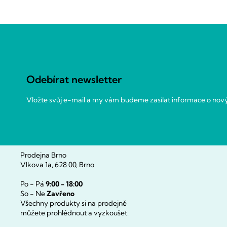
Z
á
p
a
Odebírat newsletter
t
í
Vložte svůj e-mail a my vám budeme zasílat informace o no
Prodejna Brno
Vlkova 1a, 628 00, Brno
Po - Pá
9:00 - 18:00
So - Ne
Zavřeno
Všechny produkty si na prodejně
můžete prohlédnout a vyzkoušet.