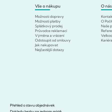
Vše o nákupu
O nás
Možnosti dopravy
Konta
Možnosti platby
O Počí
Splátkový prodej
Naše p
Průvodce reklamací
Refer
Výměna a vrácení
Velko
Odstoupit od smlouvy
Kariér
Jak nakupovat
Nejčastější dotazy
Přehled o stavu objednávek
Doklady hezky na jednom místě