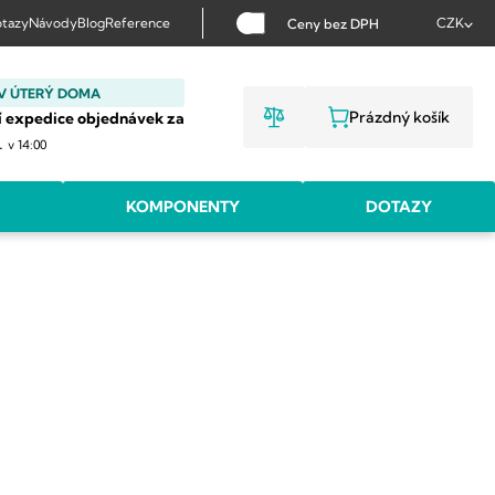
tazy
Návody
Blog
Reference
CZK
Ceny bez DPH
V ÚTERÝ DOMA
Prázdný košík
í expedice objednávek za
NÁKUPNÍ KOŠ
.
v 14:00
KOMPONENTY
DOTAZY