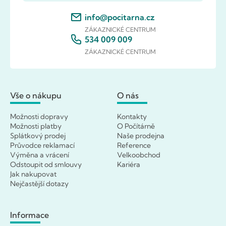
info@pocitarna.cz
ZÁKAZNICKÉ CENTRUM
534 009 009
ZÁKAZNICKÉ CENTRUM
Vše o nákupu
O nás
Možnosti dopravy
Kontakty
Možnosti platby
O Počítárně
Splátkový prodej
Naše prodejna
Průvodce reklamací
Reference
Výměna a vrácení
Velkoobchod
Odstoupit od smlouvy
Kariéra
Jak nakupovat
Nejčastější dotazy
Informace