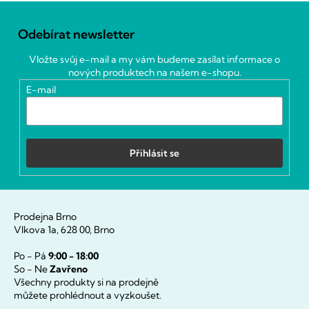
Z
á
Odebírat newsletter
p
a
Vložte svůj e-mail a my vám budeme zasílat informace o
t
nových produktech na našem e-shopu.
í
E-mail
Přihlásit se
Prodejna Brno
Vlkova 1a, 628 00, Brno
Po - Pá
9:00 - 18:00
So - Ne
Zavřeno
Všechny produkty si na prodejně
můžete prohlédnout a vyzkoušet.