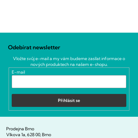
Z
á
Odebírat newsletter
p
a
Vložte svůj e-mail a my vám budeme zasílat informace o
t
nových produktech na našem e-shopu.
í
E-mail
Přihlásit se
Prodejna Brno
Vlkova 1a, 628 00, Brno