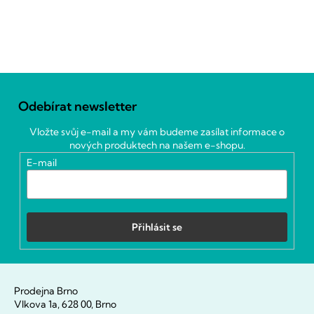
Z
á
Odebírat newsletter
p
a
Vložte svůj e-mail a my vám budeme zasílat informace o
t
nových produktech na našem e-shopu.
í
E-mail
Přihlásit se
Prodejna Brno
Vlkova 1a, 628 00, Brno