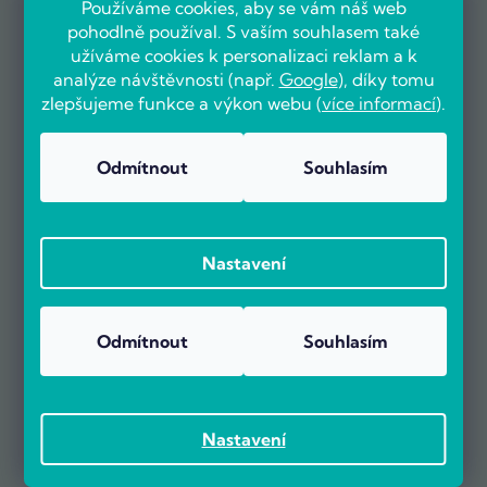
Používáme cookies, aby se vám náš web
pohodlně používal. S vaším souhlasem také
užíváme cookies k personalizaci reklam a k
analýze návštěvnosti (např.
Google
), díky tomu
zlepšujeme funkce a výkon webu (
více informací
).
Odmítnout
Souhlasím
OVĚŘENO ZÁKAZNÍKY
Nastavení
Už více než 5000 zákazníků nás doporučuje na základě recenzí
na portálu Heureka.cz.
Odmítnout
Souhlasím
Zobrazit více než 5000 recenzí na Heureka.cz
Recenze zákazníků z Heureky
Nastavení