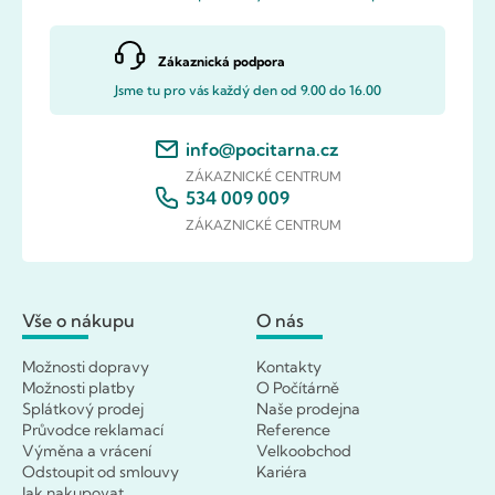
Zákaznická podpora
Jsme tu pro vás každý den od 9.00 do 16.00
info@pocitarna.cz
ZÁKAZNICKÉ CENTRUM
534 009 009
ZÁKAZNICKÉ CENTRUM
Vše o nákupu
O nás
Možnosti dopravy
Kontakty
Možnosti platby
O Počítárně
Splátkový prodej
Naše prodejna
Průvodce reklamací
Reference
Výměna a vrácení
Velkoobchod
Odstoupit od smlouvy
Kariéra
Jak nakupovat