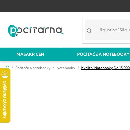
Přejít
na
obsah
MASAKR CEN
POČÍTAČE A NOTEBOOKY
Domů
Počítače a notebooky
Notebooky
Kvalitní Notebooky Do 15 000
P
o
s
t
r
a
n