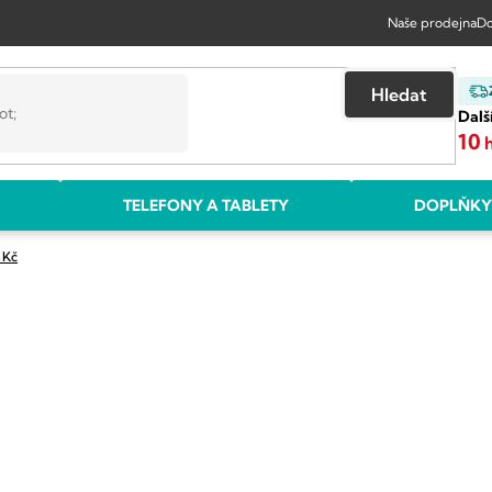
Naše prodejna
Do
Hledat
Dalš
10
TELEFONY A TABLETY
DOPLŇKY
 Kč