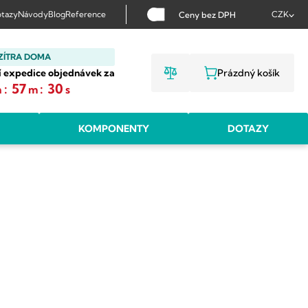
tazy
Návody
Blog
Reference
CZK
Ceny bez DPH
ZÍTRA DOMA
í expedice objednávek za
Prázdný košík
NÁKUPNÍ KOŠ
:
57
:
30
h
m
s
KOMPONENTY
DOTAZY