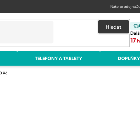
Naše prodejna
Do
Hledat
Dalš
17
TELEFONY A TABLETY
DOPLŇKY
0 Kč