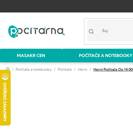
Přejít
na
obsah
MASAKR CEN
POČÍTAČE A NOTEBOOKY
Domů
Počítače a notebooky
Počítače
Herní
Herní Počítače Do 14 00
P
o
s
t
r
a
n