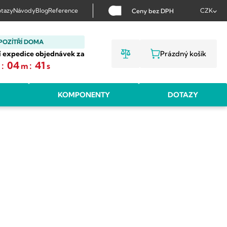
tazy
Návody
Blog
Reference
CZK
Ceny bez DPH
POZÍTŘÍ DOMA
í expedice objednávek za
Prázdný košík
NÁKUPNÍ KOŠ
:
04
:
40
h
m
s
KOMPONENTY
DOTAZY