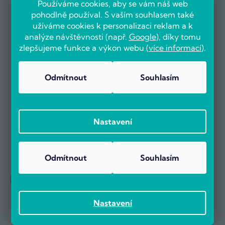
Používáme cookies, aby se vám náš web
OVĚŘENO ZÁKAZNÍKY
pohodlně používal. S vaším souhlasem také
užíváme cookies k personalizaci reklam a k
analýze návštěvnosti (např.
Google
), díky tomu
zlepšujeme funkce a výkon webu (
více informací
).
Už více než 5000 zákazníků nás doporučuje na základě recenzí
na portálu Heureka.cz.
Odmítnout
Souhlasím
Zobrazit více než 5000 recenzí na Heureka.cz
Recenze zákazníků z Heureky
Nastavení
Odmítnout
Souhlasím
Reference firem
Nastavení