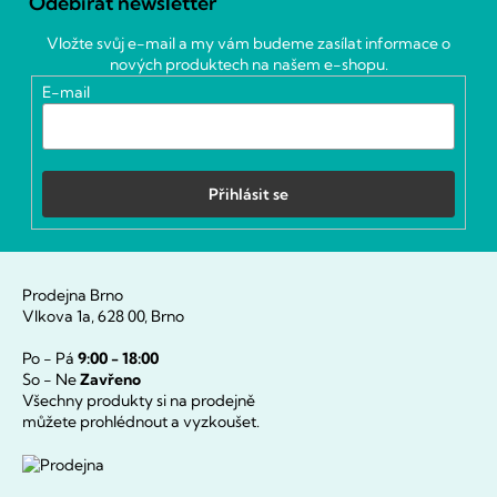
Odebírat newsletter
p
a
Vložte svůj e-mail a my vám budeme zasílat informace o
t
nových produktech na našem e-shopu.
í
E-mail
Přihlásit se
Prodejna Brno
Vlkova 1a, 628 00, Brno
Po - Pá
9:00 - 18:00
So - Ne
Zavřeno
Všechny produkty si na prodejně
můžete prohlédnout a vyzkoušet.