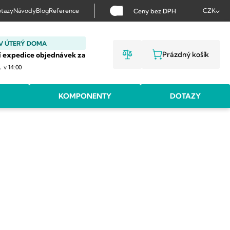
tazy
Návody
Blog
Reference
CZK
Ceny bez DPH
V ÚTERÝ DOMA
Prázdný košík
í expedice objednávek za
NÁKUPNÍ KOŠ
.
v 14:00
KOMPONENTY
DOTAZY