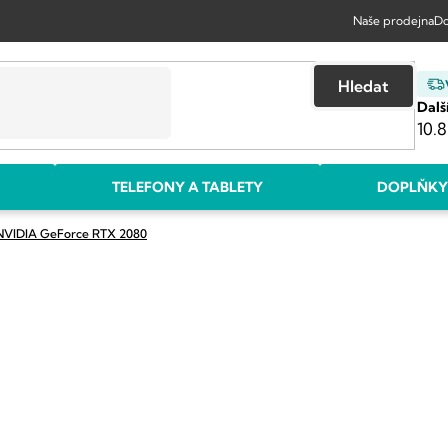
Naše prodejna
Do
Hledat
Dalš
10.8
TELEFONY A TABLETY
DOPLŇKY
NVIDIA GeForce RTX 2080