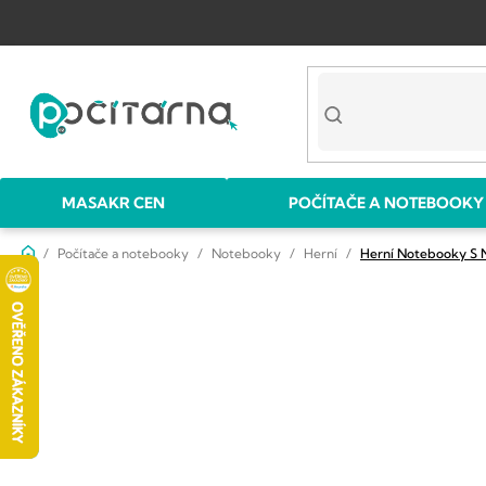
Přejít
na
obsah
MASAKR CEN
POČÍTAČE A NOTEBOOKY
Domů
Počítače a notebooky
Notebooky
Herní
Herní Notebooky S 
P
o
s
t
r
a
n