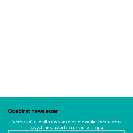
Z
á
Odebírat newsletter
p
a
Vložte svůj e-mail a my vám budeme zasílat informace o
t
nových produktech na našem e-shopu.
í