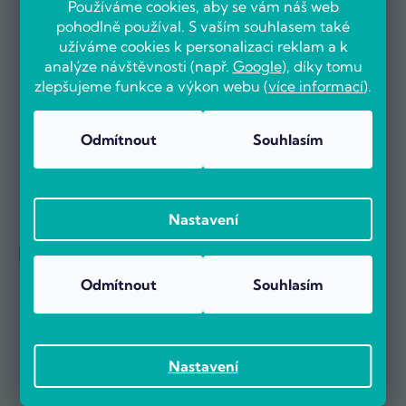
Používáme cookies, aby se vám náš web
pohodlně používal. S vaším souhlasem také
užíváme cookies k personalizaci reklam a k
Už více než 5000 zákazníků nás doporučuje na základě recenzí
na portálu Heureka.cz.
analýze návštěvnosti (např.
Google
), díky tomu
Zobrazit více než 5000 recenzí na Heureka.cz
zlepšujeme funkce a výkon webu (
více informací
).
Recenze zákazníků z Heureky
Odmítnout
Souhlasím
Nastavení
Reference firem
Odmítnout
Souhlasím
Nastavení