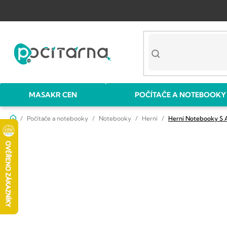
Přejít
na
obsah
MASAKR CEN
POČÍTAČE A NOTEBOOKY
Domů
Počítače a notebooky
Notebooky
Herní
Herní Notebooky S
P
o
s
t
r
a
n