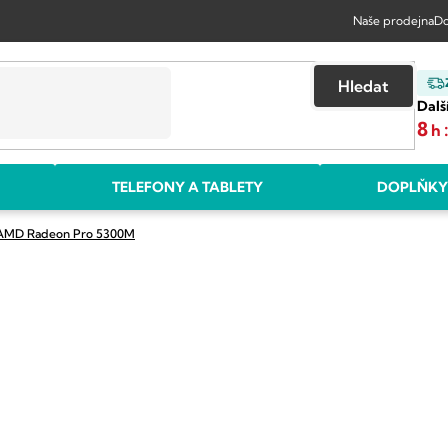
Naše prodejna
Do
Hledat
Dalš
8
h
TELEFONY A TABLETY
DOPLŇKY
 AMD Radeon Pro 5300M