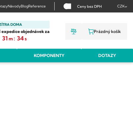
tazy
Návody
Blog
Reference
CZK
Ceny bez DPH
ZÍTRA DOMA
í expedice objednávek za
Prázdný košík
NÁKUPNÍ KOŠ
:
31
:
33
m
s
KOMPONENTY
DOTAZY