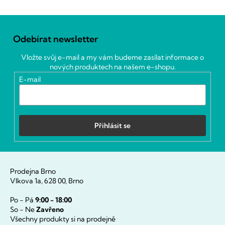
Z
á
Odebírat newsletter
p
a
Vložte svůj e-mail a my vám budeme zasílat informace o
t
nových produktech na našem e-shopu.
í
E-mail
Přihlásit se
Prodejna Brno
Vlkova 1a, 628 00, Brno
Po - Pá
9:00 - 18:00
So - Ne
Zavřeno
Všechny produkty si na prodejně