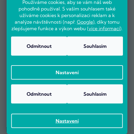
Používáme cookies, aby se vám náš web
pohodlně používal. S vaším souhlasem také
užíváme cookies k personalizaci reklam a k
analýze návštěvnosti (např.
Google
), díky tomu
OVĚŘENO ZÁKAZNÍKY
zlepšujeme funkce a výkon webu (
více informací
).
Odmítnout
Souhlasím
Už více než 5000 zákazníků nás doporučuje na základě recenzí
na portálu Heureka.cz.
Nastavení
Zobrazit více než 5000 recenzí na Heureka.cz
Recenze zákazníků z Heureky
Odmítnout
Souhlasím
Nastavení
Reference firem