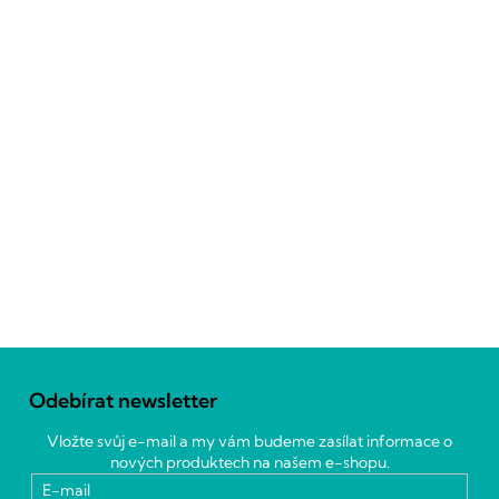
Z
á
Odebírat newsletter
p
a
Vložte svůj e-mail a my vám budeme zasílat informace o
t
nových produktech na našem e-shopu.
í
E-mail