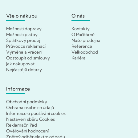
Vše o nákupu
O nás
Možnosti dopravy
Kontakty
Možnosti platby
O Počítárně
Splátkový prodej
Naše prodejna
Průvodce reklamací
Reference
Výměna a vrácení
Velkoobchod
Odstoupit od smlouvy
Kariéra
Jak nakupovat
Nejčastější dotazy
Informace
Obchodní podmínky
Ochrana osobních údajů
Informace o používání cookies
Nastavení sběru Cookies
Reklamační řád
Ověřování hodnocení
Zpětný odběr elektro odpadu