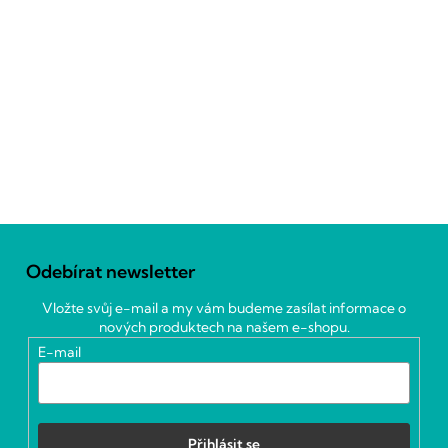
Z
á
Odebírat newsletter
p
a
Vložte svůj e-mail a my vám budeme zasílat informace o
t
nových produktech na našem e-shopu.
í
E-mail
Přihlásit se