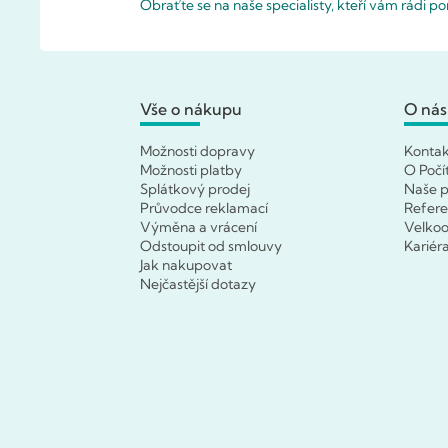
Obraťte se na naše specialisty, kteří vám rádi 
Vše o nákupu
O nás
Možnosti dopravy
Konta
Možnosti platby
O Počí
Splátkový prodej
Naše p
Průvodce reklamací
Refer
Výměna a vrácení
Velko
Odstoupit od smlouvy
Kariér
Jak nakupovat
Nejčastější dotazy