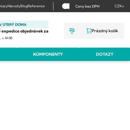
tazy
Návody
Blog
Reference
CZK
Ceny bez DPH
V ÚTERÝ DOMA
Prázdný košík
í expedice objednávek za
NÁKUPNÍ KOŠ
.
v 14:00
KOMPONENTY
DOTAZY