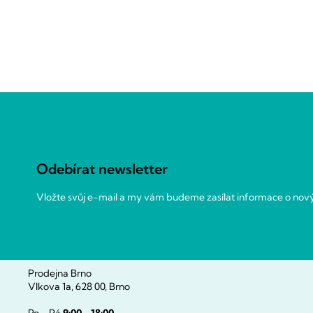
Z
á
p
a
Odebírat newsletter
t
í
Vložte svůj e-mail a my vám budeme zasílat informace o no
Prodejna Brno
Vlkova 1a, 628 00, Brno