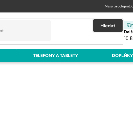
Naše prodejna
Do
Hledat
Dalš
10.8
TELEFONY A TABLETY
DOPLŇKY