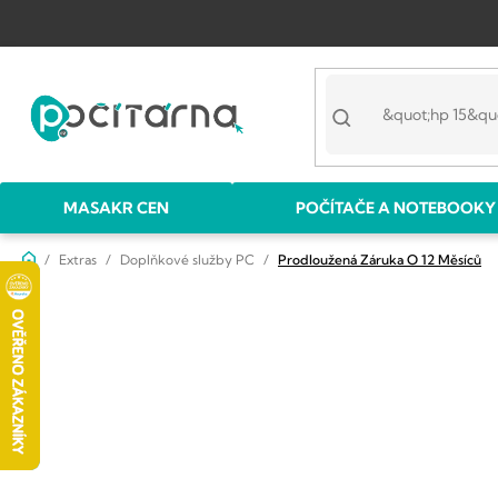
Přejít
na
obsah
MASAKR CEN
POČÍTAČE A NOTEBOOKY
Domů
Extras
Doplňkové služby PC
Prodloužená Záruka O 12 Měsíců