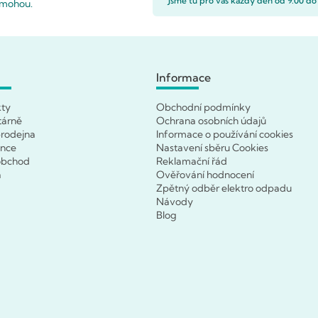
Jsme tu pro vás každý den od 9.00 do
pomohou.
Informace
kty
Obchodní podmínky
tárně
Ochrana osobních údajů
rodejna
Informace o používání cookies
ence
Nastavení sběru Cookies
obchod
Reklamační řád
a
Ověřování hodnocení
Zpětný odběr elektro odpadu
Návody
Blog