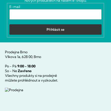
nových produktech na našem e-shopu.
í
E-mail
Přihlásit se
Prodejna Brno
Vlkova 1a, 628 00, Brno
Po - Pá
9:00 - 18:00
So - Ne
Zavřeno
Všechny produkty si na prodejně
můžete prohlédnout a vyzkoušet.