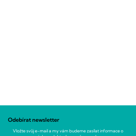
Z
á
Odebírat newsletter
p
a
Vložte svůj e-mail a my vám budeme zasílat informace o
t