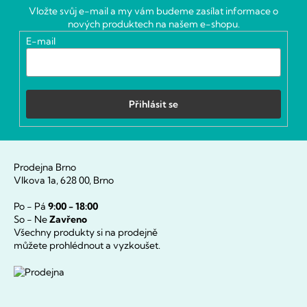
a
Vložte svůj e-mail a my vám budeme zasílat informace o
t
nových produktech na našem e-shopu.
í
E-mail
Přihlásit se
Prodejna Brno
Vlkova 1a, 628 00, Brno
Po - Pá
9:00 - 18:00
So - Ne
Zavřeno
Všechny produkty si na prodejně
můžete prohlédnout a vyzkoušet.