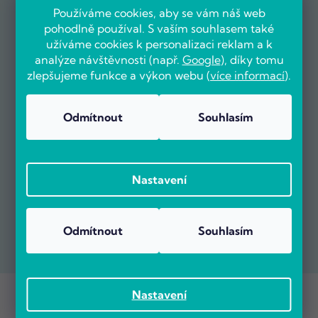
Používáme cookies, aby se vám náš web
pohodlně používal. S vaším souhlasem také
užíváme cookies k personalizaci reklam a k
analýze návštěvnosti (např.
Google
), díky tomu
zlepšujeme funkce a výkon webu (
více informací
).
Odmítnout
Souhlasím
Nastavení
Odmítnout
Souhlasím
Copyright 2026
POČÍTÁRNA.CZ
. Všechna práva vyhrazena.
Nastavení
Vytvořil Shoptet Premium