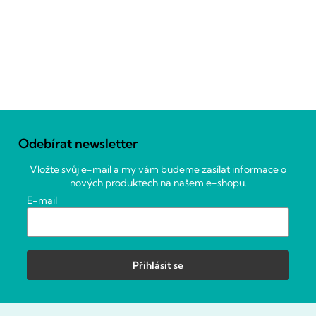
Z
á
Odebírat newsletter
p
a
Vložte svůj e-mail a my vám budeme zasílat informace o
t
nových produktech na našem e-shopu.
í
E-mail
Přihlásit se