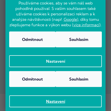
Používáme cookies, aby se vám náš web
pohodlně používal. S vaším souhlasem také
užíváme cookies k personalizaci reklam a k
analýze návštěvnosti (např.
Google
), díky tomu
zlepšujeme funkce a výkon webu (
více informací
).
Odmítnout
Souhlasím
Nastavení
Odmítnout
Souhlasím
Copyright 2026
POČÍTÁRNA.CZ
. Všechna práva vyhrazena.
Nastavení
Vytvořil Shoptet Premium