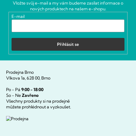
a
Vložte svůj e-mail a my vám budeme zasílat informace o
t
nových produktech na našem e-shopu.
í
E-mail
Přihlásit se
Prodejna Brno
Vlkova 1a, 628 00, Brno
Po - Pá
9:00 - 18:00
So - Ne
Zavřeno
Všechny produkty si na prodejně
můžete prohlédnout a vyzkoušet.