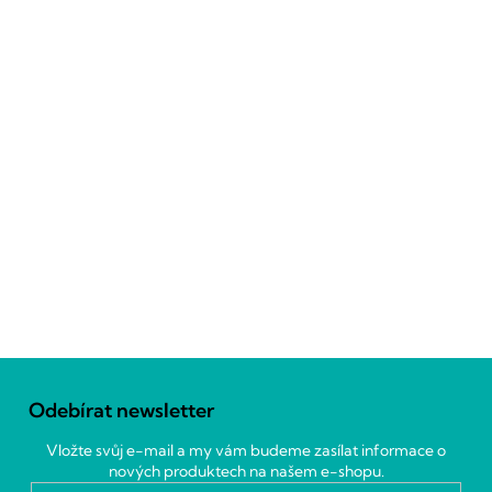
Z
á
Odebírat newsletter
p
a
Vložte svůj e-mail a my vám budeme zasílat informace o
t
nových produktech na našem e-shopu.
í