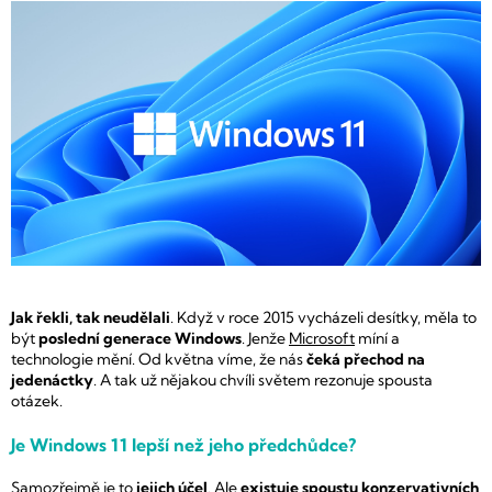
Jak řekli, tak neudělali
. Když v roce 2015 vycházeli desítky, měla to
být
poslední generace Windows
. Jenže
Microsoft
míní a
technologie mění. Od května víme, že nás
čeká přechod na
jedenáctky
. A tak už nějakou chvíli světem rezonuje spousta
otázek.
Je Windows 11 lepší než jeho předchůdce?
Samozřejmě je to
jejich účel
. Ale
existuje spoustu konzervativních