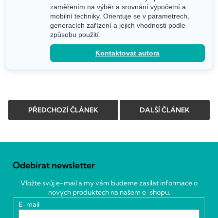
zaměřením na výběr a srovnání výpočetní a
mobilní techniky. Orientuje se v parametrech,
generacích zařízení a jejich vhodnosti podle
způsobu použití.
Kontaktovat autora
PŘEDCHOZÍ ČLÁNEK
DALŠÍ ČLÁNEK
Z
á
Odebírat newsletter
p
a
Vložte svůj e-mail a my vám budeme zasílat informace o
t
nových produktech na našem e-shopu.
í
E-mail