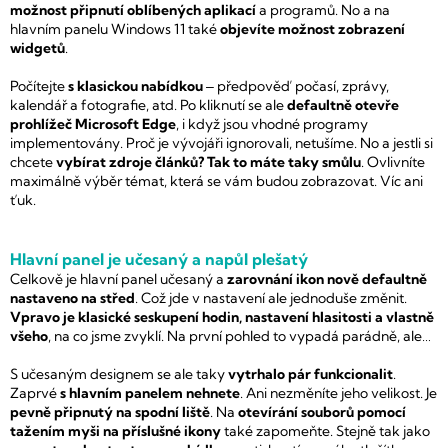
možnost připnutí oblíbených aplikací
a programů. No a na
hlavním panelu Windows 11 také
objevíte možnost zobrazení
widgetů
.
Počítejte
s klasickou nabídkou
‒ předpověď počasí, zprávy,
kalendář a fotografie, atd. Po kliknutí se ale
defaultně otevře
prohlížeč Microsoft Edge
, i když jsou vhodné programy
implementovány. Proč je vývojáři ignorovali, netušíme. No a jestli si
chcete
vybírat zdroje článků? Tak to máte taky smůlu
. Ovlivníte
maximálně výběr témat, která se vám budou zobrazovat. Víc ani
ťuk.
Hlavní panel je učesaný a napůl plešatý
Celkově je hlavní panel učesaný a
zarovnání ikon nově defaultně
nastaveno na střed
. Což jde v nastavení ale jednoduše změnit.
Vpravo je klasické seskupení hodin, nastavení hlasitosti a vlastně
všeho
, na co jsme zvyklí. Na první pohled to vypadá parádně, ale…
S učesaným designem se ale taky
vytrhalo pár funkcionalit
.
Zaprvé
s hlavním panelem nehnete
. Ani nezměníte jeho velikost. Je
pevně připnutý na spodní liště
. Na
otevírání souborů pomocí
tažením myši na příslušné ikony
také zapomeňte. Stejně tak jako