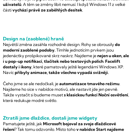
uživatelů
. A těm se změny líbit nemusí. I když Windows 11 z velké
části
vychází právě ze zaběhlých desítek
.
Design na (zaoblené) hraně
Největší změna zasáhla rozhodně design. Rohy se obrousily
do
moderní zaoblené podoby.
Tímhle jednotícím prvkem jsou
jedenáctky prošpikované skrz naskrz. Najdeme je
nejen u oken, ale
i u pop-up notifikací, tlačítek nebo textových polích
.
Facelift
dostaly i ikony
, které pamatovaly ještě legendární Windows XP.
Navíc
přibyly animace, takže všechno vypadá svižněji.
Čeho jsme se ale nedočkali, je
automatizace tmavého režimu
.
Najdeme ho sice v nabídce motivů, ale nastavit jde jen pevně.
Takže vystačit si budeme muset
s klasickou funkcí Noční osvětlení
,
která redukuje modré světlo.
Ztratili jsme dlaždice, dostali jsme widgety
Pamatujete ještě, jak
Microsoft bojoval za svoje dlaždicové
řešení
? Tak tomu odzvonilo. Místo toho
v nabídce Start najdeme