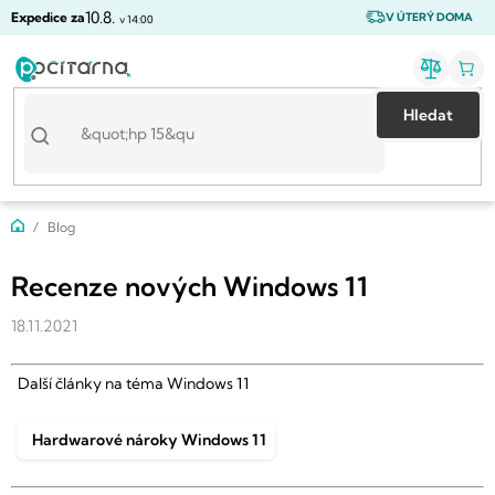
Přejít
10.8.
Expedice za
V ÚTERÝ DOMA
v 14:00
na
obsah
Hledat
Domů
Blog
Recenze nových Windows 11
18.11.2021
Další články na téma Windows 11
Hardwarové nároky Windows 11