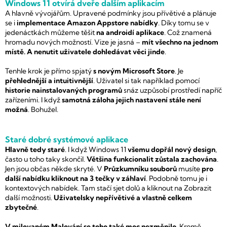
Windows 11 otvírá dveře dalším aplikacím
A hlavně vývojářům. Upravené podmínky jsou přívětivé a plánuje
se i
implementace Amazon Appstore nabídky
. Díky tomu se v
jedenáctkách můžeme těšit
na androidí aplikace
. Což znamená
hromadu nových možností. Vize je jasná –
mít všechno na jednom
místě. A nenutit uživatele dohledávat věci jinde
.
Tenhle krok je přímo spjatý
s novým Microsoft Store
. Je
přehlednější a intuitivnější
. Uživatel si tak například pomocí
historie nainstalovaných programů
snáz uzpůsobí prostředí napříč
zařízeními. I když
samotná záloha jejich nastavení stále není
možná
. Bohužel.
Staré dobré systémové aplikace
Hlavně tedy staré
. I když Windows 11
všemu dopřál nový design
,
často u toho taky skončil.
Většina funkcionalit zůstala zachována
.
Jen jsou občas někde skryté. V
Průzkumníku souborů
musíte
pro
další nabídku kliknout na 3 tečky v záhlaví
. Podobně tomu je i
kontextových nabídek. Tam stačí sjet dolů a kliknout na Zobrazit
další možnosti.
Uživatelsky nepřívětivé a vlastně celkem
zbytečné
.
V milovaném Malování se toho také moc nezměnilo
. Kromě