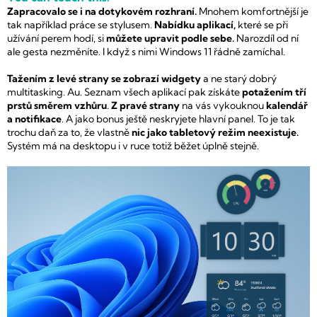
Zapracovalo se i na dotykovém rozhraní.
Mnohem komfortnější je
tak například práce se stylusem.
Nabídku aplikací,
které se při
užívání perem hodí, si
můžete upravit podle sebe.
Narozdíl od ní
ale gesta nezměníte. I když s nimi Windows 11 řádně zamíchal.
Tažením z levé strany se zobrazí widgety
a ne starý dobrý
multitasking. Au. Seznam všech aplikací pak získáte
potažením tří
prstů směrem vzhůru
.
Z pravé strany
na vás vykouknou
kalendář
a notifikace
. A jako bonus ještě neskryjete hlavní panel. To je tak
trochu daň za to, že vlastně
nic jako tabletový režim neexistuje.
Systém má na desktopu i v ruce totiž běžet úplně stejně.