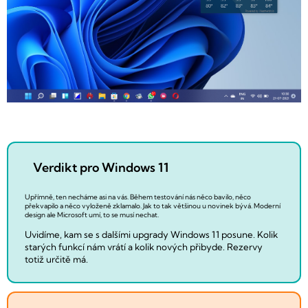
Verdikt pro Windows 11
Upřímně, ten necháme asi na vás. Během testování nás něco bavilo, něco
překvapilo a něco vyloženě zklamalo. Jak to tak většinou u novinek bývá. Moderní
design ale Microsoft umí, to se musí nechat.
Uvidíme, kam se s dalšími upgrady Windows 11 posune. Kolik
starých funkcí nám vrátí a kolik nových přibyde. Rezervy
totiž určitě má.