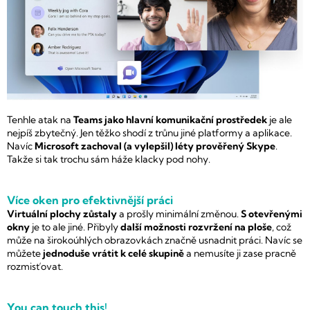
Tenhle atak na
Teams jako hlavní komunikační prostředek
je ale
nejpíš zbytečný. Jen těžko shodí z trůnu jiné platformy a aplikace.
Navíc
Microsoft zachoval (a vylepšil) léty prověřený Skype
.
Takže si tak trochu sám háže klacky pod nohy.
Více oken pro efektivnější práci
Virtuální plochy zůstaly
a prošly minimální změnou.
S otevřenými
okny
je to ale jiné. Přibyly
další možnosti rozvržení na ploše
, což
může na širokoúhlých obrazovkách značně usnadnit práci. Navíc se
můžete
jednoduše vrátit k celé skupině
a nemusíte ji zase pracně
rozmisťovat.
You can touch this!