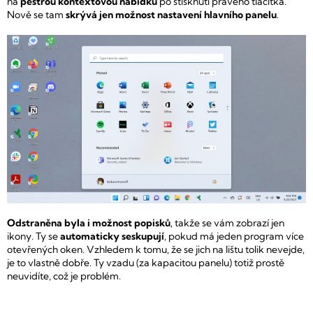
na
pestrou kontextovou nabídku
po stisknutí pravého tlačítka.
Nově se tam
skrývá jen možnost nastavení hlavního panelu
.
Odstraněna byla i možnost popisků
, takže se vám zobrazí jen
ikony. Ty se
automaticky seskupují
, pokud má jeden program více
otevřených oken. Vzhledem k tomu, že se jich na lištu tolik nevejde,
je to vlastně dobře. Ty vzadu (za kapacitou panelu) totiž prostě
neuvidíte, což je problém.