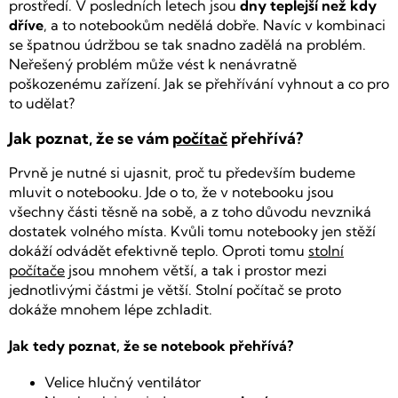
prostředí. V posledních letech jsou
dny teplejší než kdy
dříve
, a to notebookům nedělá dobře. Navíc v kombinaci
se špatnou údržbou se tak snadno zadělá na problém.
Neřešený problém může vést k nenávratně
poškozenému zařízení.
Jak se přehřívání vyhnout a co pro
to udělat?
Jak poznat, že se vám
počítač
přehřívá?
Prvně je nutné si ujasnit, proč tu především budeme
mluvit o notebooku. Jde o to, že v notebooku jsou
všechny části těsně na sobě, a z toho důvodu nevzniká
dostatek volného místa. Kvůli tomu notebooky jen stěží
dokáží odvádět efektivně teplo. Oproti tomu
stolní
počítače
jsou mnohem větší, a tak i prostor mezi
jednotlivými částmi je větší. Stolní počítač se proto
dokáže mnohem lépe zchladit.
Jak tedy poznat, že se notebook přehřívá?
Velice hlučný ventilátor