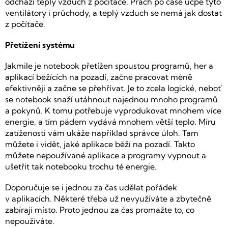
odchází teplý vzduch z počítače. Prach po čase ucpe tyto
ventilátory i průchody, a teplý vzduch se nemá jak dostat
z počítače.
Přetížení systému
Jakmile je notebook přetížen spoustou programů, her a
aplikací běžících na pozadí, začne pracovat méně
efektivněji a začne se přehřívat. Je to zcela logické, neboť
se notebook snaží utáhnout najednou mnoho programů
a pokynů. K tomu potřebuje vyprodukovat mnohem více
energie, a tím pádem vydává mnohem větší teplo. Míru
zatíženosti vám ukáže například správce úloh. Tam
můžete i vidět, jaké aplikace běží na pozadí. Takto
můžete nepoužívané aplikace a programy vypnout a
ušetřit tak notebooku trochu té energie.
Doporučuje se i jednou za čas udělat pořádek
v aplikacích. Některé třeba už nevyužíváte a zbytečně
zabírají místo. Proto jednou za čas promažte to, co
nepoužíváte.