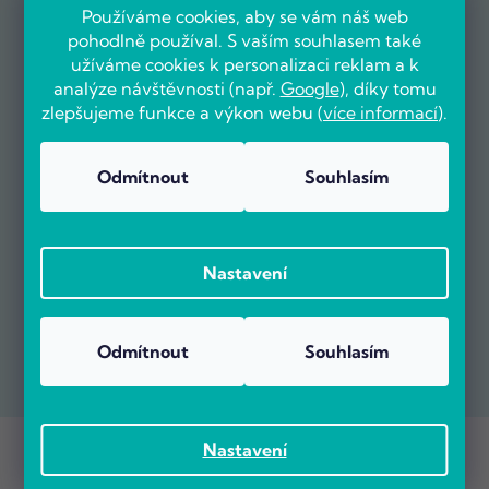
Používáme cookies, aby se vám náš web
pohodlně používal. S vaším souhlasem také
užíváme cookies k personalizaci reklam a k
analýze návštěvnosti (např.
Google
), díky tomu
zlepšujeme funkce a výkon webu (
více informací
).
Odmítnout
Souhlasím
Nastavení
Odmítnout
Souhlasím
Copyright 2026
POČÍTÁRNA.CZ
. Všechna práva vyhrazena.
Nastavení
Vytvořil Shoptet Premium