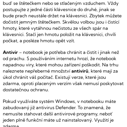
buď se štětečkem nebo se stlačeným vzduchem. Vždy
postupujte z jedné části klávesnice do druhé, jinak se
bude prach neustále držet na klávesnici. Zbytek můžete
dočistit jemným štětečkem. Skvělou volbou jsou i čistící
hmoty, které vytáhnou nečistotu ze všech spár na
klávesnici. Stačí jen hmotu položit na klávesnici, chvíli
počkat, a posléze hmotu opět vzít.
Antivir
– notebook je potřeba chránit a čistit i jinak než
od prachu. S používáním internetu hrozí, že notebook
napadnou viry, které mohou zařízení poškodit. Na trhu
naleznete nepřeberné množství
antivirů
, které mají za
úkol chránit váš počítač. Existují verze, které jsou
zdarma, oproti placeným verzím však nemusí poskytovat
dostatečnou ochranu.
Pokud využíváte systém Windows, v notebooku máte
zabudovaný již antivirus Defender. To znamená, že
nemusíte stahovat další antivirové programy, neboť
jeden plně funkční máte už nainstalovaný. Využití je
zdarma.