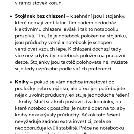
v rámci stovek korun.
Stojánek bez chlazení
– k sehnání jsou i stojánky,
které nemají ventilátor. Tím pádem nedochází
k aktivnímu chlazení, avšak i tak to notebooku
prospívá. Tím, že je notebook položen na stojánku,
jsou průduchy volné a notebook je schopen
ventilovat vzduch lépe. K chlazení dochází tedy
více než kdyby byl notebook položen na pracovní
desce. Stojánky jsou taktéž polohovatelné, můžete
si je tedy uzpůsobit podle vašich preferencí.
Knihy –
pokud se vám nechce investovat do
podložky nebo stojánku, ale přeci jen potřebujete
nějak uvolnit průduchy, existuje jednoduché řešení
– knihy. Stačí si z knih postavit dva komínky, na
které notebook posadíte. Je nutné dbát na to, aby
knihy nezakrývaly průduchy. Ačkoli toto řešení
nevyžaduje žádnou extra investici, zcela se
nedoporučuje kvůli stabilitě. Práce na notebooku