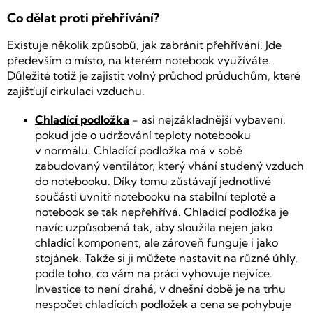
Co dělat proti přehřívání?
Existuje několik způsobů, jak zabránit přehřívání. Jde
především o místo, na kterém notebook využíváte.
Důležité totiž je zajistit volný průchod průduchům, které
zajišťují cirkulaci vzduchu.
Chladící podložka
- a
si nejzákladnější vybavení,
pokud jde o udržování teploty notebooku
v normálu. Chladící podložka má v sobě
zabudovaný ventilátor, který vhání studený vzduch
do notebooku. Díky tomu zůstávají jednotlivé
součásti uvnitř notebooku na stabilní teplotě a
notebook se tak nepřehřívá. Chladící podložka je
navíc uzpůsobená tak, aby sloužila nejen jako
chladící komponent, ale zároveň funguje i jako
stojánek. Takže si ji můžete nastavit na různé úhly,
podle toho, co vám na práci vyhovuje nejvíce.
Investice to není drahá, v dnešní době je na trhu
nespočet chladících podložek a cena se pohybuje