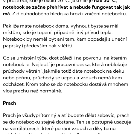
v prostředí, kde je okolo 20 °C. Jakmile je
nad 30 °C,
notebook se začne přehřívat a nebude fungovat tak jak
má
. Z dlouhodobého hlediska hrozí i zničení notebooku.
Pakliže máte notebook doma, vyhnout byste se měli
místům, kde je topení, případně jiný přívod tepla.
Notebook by neměl být ani tam, kam dopadají sluneční
paprsky (především pak v létě).
Co se umístění týče, dost záleží i na povrchu, na kterém
notebook je. Nejlepší je pracovní deska, která neblokuje
průchody větrání. Jakmile totiž dáte notebook na deku
nebo peřinu, průchody se ucpou a vzduch nemá kam
odcházet. Krom toho se do notebooku dostává mnohem
více prachu než normálně.
Prach
Prach je všudypřítomný a ať budete dělat sebevíc, prach
se do notebooku stejně dostane. Ten se postupně usazuje
na ventilátorech, které pohání vzduch a díky tomu