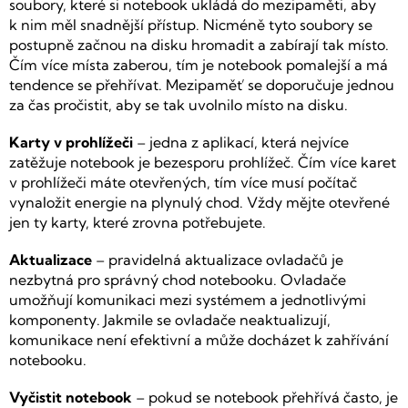
soubory, které si notebook ukládá do mezipaměti, aby
k nim měl snadnější přístup. Nicméně tyto soubory se
postupně začnou na disku hromadit a zabírají tak místo.
Čím více místa zaberou, tím je notebook pomalejší a má
tendence se přehřívat. Mezipaměť se doporučuje jednou
za čas pročistit, aby se tak uvolnilo místo na disku.
Karty v prohlížeči
– jedna z aplikací, která nejvíce
zatěžuje notebook je bezesporu prohlížeč. Čím více karet
v prohlížeči máte otevřených, tím více musí počítač
vynaložit energie na plynulý chod. Vždy mějte otevřené
jen ty karty, které zrovna potřebujete.
Aktualizace
– pravidelná aktualizace ovladačů je
nezbytná pro správný chod notebooku. Ovladače
umožňují komunikaci mezi systémem a jednotlivými
komponenty. Jakmile se ovladače neaktualizují,
komunikace není efektivní a může docházet k zahřívání
notebooku.
Vyčistit notebook
– pokud se notebook přehřívá často, je