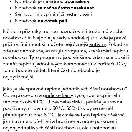
Notebook je najednou
zpomalený
Notebook
se začne často zasekávat
Samovolné vypínání či restartování
Notebook
na dotek pálí
Některé příznaky mohou naznačovat i to, že má v sobě
notebook vir. Nejprve je tedy vhodné zjistit, kde je pravá
příčina. Stáhnout si můžete nejrůznější
antiviry
. Pokud se
zde nic neprokáže, existují i programy, které měří teplotu
notebooku. Tyto programy jsou většinou zdarma a dokáží
změřit teplotu jednotlivých komponentů v počítači. Díky
tomu budete vědět, která část notebooku je
nejvytíženější.
Jaká je ale správná teplota jednotlivých částí notebooku?
Co se procesoru a
grafické karty
týče, zde je optimální
teplota okolo 90 °C. U pevného disku, jestliže je zrovna
používaný, mluvíme o 50 °C.
SSD
disk by se neměl
přehoupnout přes 80 °C. Jakmile se tyto teploty překročí,
již mluvíme o přehřátí a hrozí nenávratné poškození
nejen jednotlivých částí notebooku, ale i notebooku