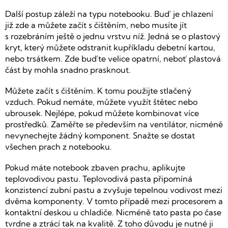
Další postup záleží na typu notebooku. Buď je chlazení
již zde a můžete začít s čištěním, nebo musíte jít
s rozebráním ještě o jednu vrstvu níž. Jedná se o plastový
kryt, který můžete odstranit kupříkladu debetní kartou,
nebo trsátkem. Zde buďte velice opatrní, neboť plastová
část by mohla snadno prasknout.
Můžete začít s čištěním. K tomu použijte stlačený
vzduch. Pokud nemáte, můžete využít štětec nebo
ubrousek. Nejlépe, pokud můžete kombinovat více
prostředků. Zaměřte se především na ventilátor, nicméně
nevynechejte žádný komponent. Snažte se dostat
všechen prach z notebooku.
Pokud máte notebook zbaven prachu, aplikujte
teplovodivou pastu. Teplovodivá pasta připomíná
konzistencí zubní pastu a zvyšuje tepelnou vodivost mezi
dvěma komponenty. V tomto případě mezi procesorem a
kontaktní deskou u chladiče. Nicméně tato pasta po čase
tvrdne a ztrácí tak na kvalitě. Z toho důvodu je nutné ji