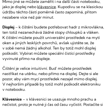
Mimo jiné se můžete zaměřit i na další části notebooku,
jako je displej nebo
klávesnice
. Kupodivu se na klasickou
údržbu těchto částí poměrně často zapomíná, přitom
nezabere více než pár minut.
Displej
– k čištění budete potřebovat hadr z mikrovlákna,
ten totiž nezanechává žádné stopy chloupků a vláken.
K čištění můžete použít univerzální prostředek na mytí
oken a jiných lesklých povrchů, avšak ujistěte se, že
v sobě nemá žádný alkohol. Ten by totiž mohl displej
poškodit. Vybírat můžete speciální čistící prostředky
vyvinuté přímo na displeje.
Čištění je velice intuitivní. Buď můžete prostředek
nastříkat na utěrku, nebo přímo na displej. Dejte si ale
pozor, aby vám mycí prostředek nezajel mimo displej.
V nejhorším případě by totiž mohl poškodit elektroniku
v notebooku.
Klávesnice
– v klávesnici se usazuje mnoho prachu a
nečistot, proto je nutné ji čas od času vyčistit. Postačíte si