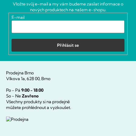
a
Vložte svůj e-mail a my vám budeme zasílat informace o
t
nových produktech na našem e-shopu.
í
E-mail
Přihlásit se
Prodejna Brno
Vlkova 1a, 628 00, Brno
Po - Pá
9:00 - 18:00
So - Ne
Zavřeno
Všechny produkty si na prodejně
můžete prohlédnout a vyzkoušet.