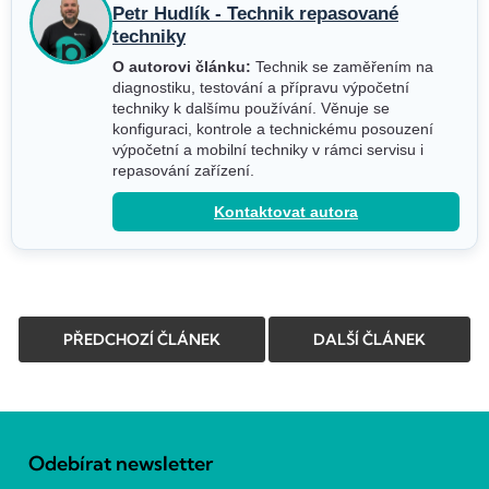
Petr Hudlík - Technik repasované
techniky
O autorovi článku:
Technik se zaměřením na
diagnostiku, testování a přípravu výpočetní
techniky k dalšímu používání. Věnuje se
konfiguraci, kontrole a technickému posouzení
výpočetní a mobilní techniky v rámci servisu i
repasování zařízení.
Kontaktovat autora
PŘEDCHOZÍ ČLÁNEK
DALŠÍ ČLÁNEK
Z
á
Odebírat newsletter
p