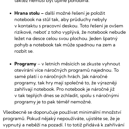
taktéž nemusí být úplně pohodlná.
Hrana stolu –
další možné řešení je položit
notebook na stůl tak, aby průduchy nebyly
v kontaktu s pracovní deskou. Toto řešení je ovšem
rizikové, neboť z toho vyplývá, že notebook nebude
ležet na desce celou svou plochou. Jeden špatný
pohyb a notebook tak může spadnou na zem a
rozbít se.
Programy
– v letních měsících se zkuste vyhnout
otevírání více náročných programů najednou. To
samé platí i o náročných hrách. Jak náročné
programy, tak hry mají společné to, že výrazněji
zahřívají notebook. Pro notebook je náročné již
v tak teplých dnes se zchladit, spolu s náročnými
programy je to pak téměř nemožné.
Všeobecně se doporučuje používat minimální množství
programů. Pokud nějaký nepoužíváte, ujistěte se, že je
vypnutý a neběží na pozadí. I to totiž přidává k zahřívání