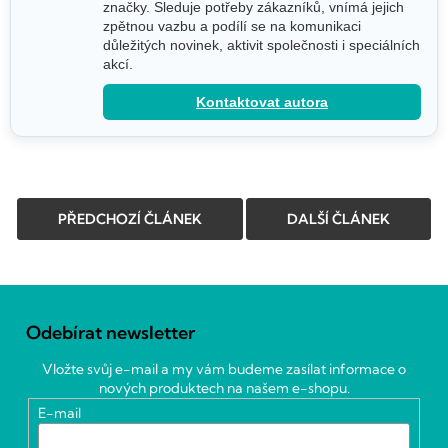
značky. Sleduje potřeby zákazníků, vnímá jejich
zpětnou vazbu a podílí se na komunikaci
důležitých novinek, aktivit společnosti i speciálních
akcí.
Kontaktovat autora
PŘEDCHOZÍ ČLÁNEK
DALŠÍ ČLÁNEK
Z
á
Odebírat newsletter
p
a
Vložte svůj e-mail a my vám budeme zasílat informace o
t
nových produktech na našem e-shopu.
í
E-mail