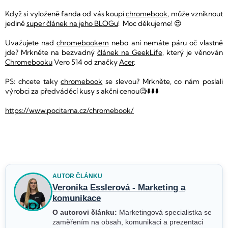
Když si vyloženě fanda od vás koupí
chromebook
, může vzniknout
jedině
super článek na jeho BLOGu
! Moc děkujeme! 😍
Uvažujete nad
chromebookem
nebo ani nemáte páru oč vlastně
jde? Mrkněte na bezvadný
článek na GeekLife
, který je věnován
Chromebooku
Vero 514 od značky
Acer
.
PS: chcete taky
chromebook
se slevou? Mrkněte, co nám poslali
výrobci za předváděcí kusy s akční cenou🧐⬇️⬇️⬇️
https://www.pocitarna.cz/chromebook/
AUTOR ČLÁNKU
Veronika Esslerová - Marketing a
komunikace
O autorovi článku:
Marketingová specialistka se
zaměřením na obsah, komunikaci a prezentaci