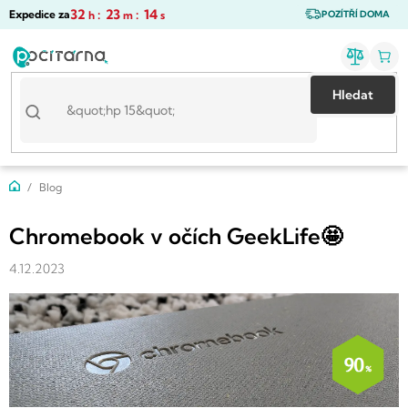
Přejít
32
:
23
:
14
Expedice za
h
m
s
POZÍTŘÍ DOMA
na
obsah
Hledat
Domů
Blog
Chromebook v očích GeekLife🤩
4.12.2023