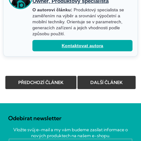
Owner, Produktový specialista
O autorovi článku:
Produktový specialista se
zaměřením na výběr a srovnání výpočetní a
mobilní techniky. Orientuje se v parametrech,
generacích zařízení a jejich vhodnosti podle
způsobu použití.
Kontaktovat autora
PŘEDCHOZÍ ČLÁNEK
DALŠÍ ČLÁNEK
Z
á
Odebírat newsletter
p
a
Vložte svůj e-mail a my vám budeme zasílat informace o
t
nových produktech na našem e-shopu.
í