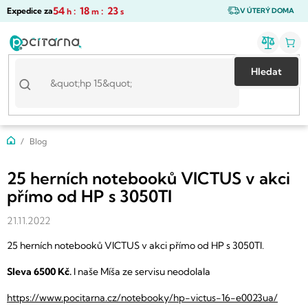
Přejít
54
:
18
:
23
Expedice za
h
m
s
V ÚTERÝ DOMA
na
obsah
Hledat
Domů
Blog
25 herních notebooků VICTUS v akci
přímo od HP s 3050TI
21.11.2022
25 herních notebooků VICTUS v akci přímo od HP s 3050TI.
Sleva 6500 Kč.
I naše Míša ze servisu neodolala
https://www.pocitarna.cz/notebooky/hp-victus-16-e0023ua/