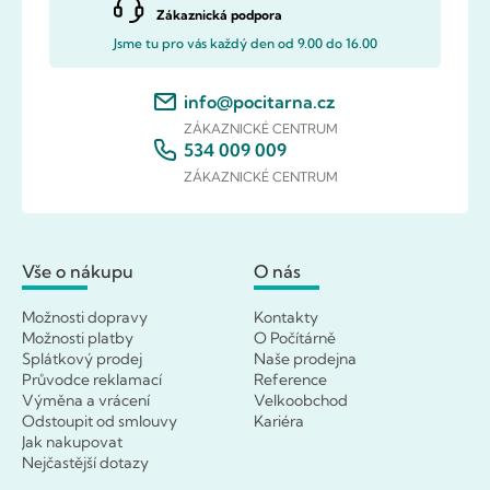
Zákaznická podpora
Jsme tu pro vás každý den od 9.00 do 16.00
info@pocitarna.cz
ZÁKAZNICKÉ CENTRUM
534 009 009
ZÁKAZNICKÉ CENTRUM
Vše o nákupu
O nás
Možnosti dopravy
Kontakty
Možnosti platby
O Počítárně
Splátkový prodej
Naše prodejna
Průvodce reklamací
Reference
Výměna a vrácení
Velkoobchod
Odstoupit od smlouvy
Kariéra
Jak nakupovat
Nejčastější dotazy