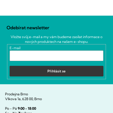
Z
á
Odebírat newsletter
p
a
Vložte svůj e-mail a my vám budeme zasílat informace o
t
nových produktech na našem e-shopu.
í
E-mail
Přihlásit se
Prodejna Brno
Vlkova 1a, 628 00, Brno
Po - Pá
9:00 - 18:00